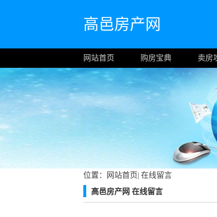
高邑房产网
网站首页
购房宝典
卖房
位置：
网站首页
|
在线留言
高邑房产网 在线留言