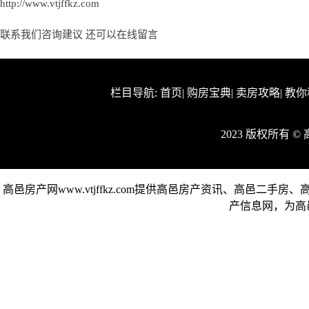
http://www.vtjffkz.com
联系我们咨询建议 还可以
在线留言
栏目导航:
首页
|
购房宝典
|
卖房攻略
|
教你
2023 版权所有 
高邑房产网www.vtjffkz.com提供高邑房产资讯、高邑
产信息网，为高