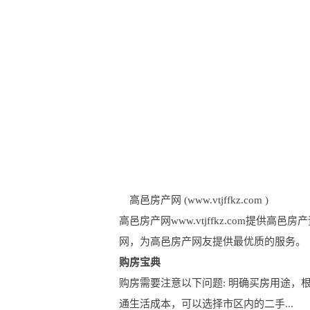
高邑房产网 (www.vtjffkz.com )
高邑房产网www.vtjffkz.com
网，为高邑房产网友提供最优质的服务。
购房宝典
购房需要注意以下问题: 明确买房用途，
通生活成本，可以选择市区内的二手...