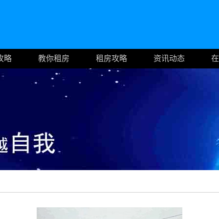
攻略
教你租房
租房攻略
资讯动态
在