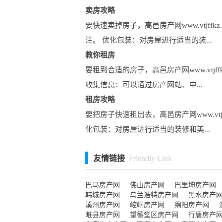
卖房攻略
要快速卖掉房子，高邑房产网www.vtj
注。 优化包装：对房屋进行适当的装...
教你租房
要租到合适的房子，高邑房产网www.vt
收集信息：可以通过房产网站、中...
租房攻略
要把房子快速租出去，高邑房产网www.v
化包装：对房屋进行适当的装修和美...
友情链接
Friendly Link
巴马房产网
佛山房产网
巴里坤房产网
韩城房产网
乌兰浩特房产网
黑水房产
溪州房产网
崆峒房产网
绵阳房产网
睢县房产网
望德堂区房产网
行唐房产